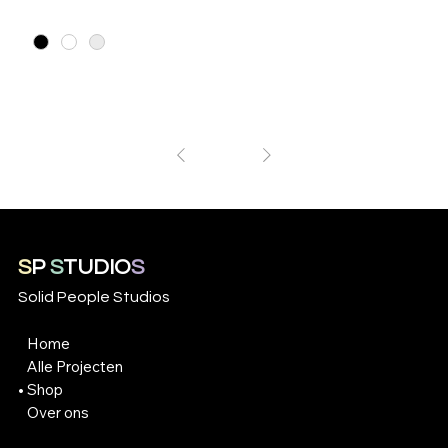
1
/
1
S
P
S
TUDIO
S
Solid People Studios
Home
Alle Projecten
Shop
Over ons